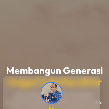
Membangun Generasi
Unggul & Berkarakter
Menyediakan ekosistem pendidikan
berstandar global bernuansa kearifan lokal