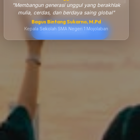
demi melahirkan calon pemimpin masa
"Membangun generasi unggul yang berakhlak
depan.
mulia, cerdas, dan berdaya saing global"
Bagus Bintang Sukarno, M.Pd
Kepala Sekolah SMA Negeri 1 Mojolaban
SELENGKAPNYA